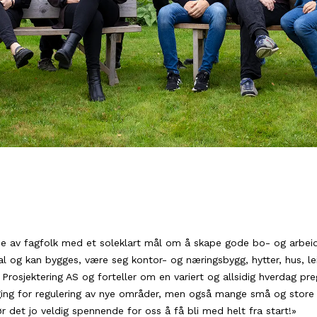
uppe av fagfolk med et soleklart mål om å skape gode bo- og arbeid
 og kan bygges, være seg kontor- og næringsbygg, hytter, hus, lei
 Prosjektering AS og forteller om en variert og allsidig hverdag pr
ing for regulering av nye områder, men også mange små og store b
jør det jo veldig spennende for oss å få bli med helt fra start!»