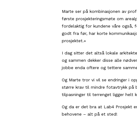
Marte ser på kombinasjonen av profes
første prosjekteringsmøte om arealpla
fordelaktig for kundene våre også, 
godt fra før, har korte kommunikasj
prosjektet.»
I dag sitter det altså lokale arkitek
og sammen dekker disse alle nødvend
jobbe enda oftere og tettere samme
Og Marte tror vi vil se endringer i o
større krav til mindre fotavtrykk på
tilpasninger til terrenget ligger hel
Og da er det bra at Lab4 Prosjekt er
behovene – alt på et sted!