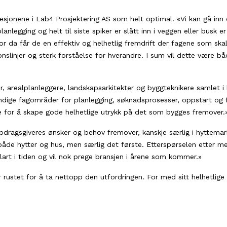
jonene i Lab4 Prosjektering AS som helt optimal. «Vi kan gå inn o
nlegging og helt til siste spiker er slått inn i veggen eller busk er
for da får de en effektiv og helhetlig fremdrift der fagene som sk
onslinjer og sterk forståelse for hverandre. I sum vil dette være 
ter, arealplanleggere, landskapsarkitekter og byggteknikere samlet i
ige fagområder for planlegging, søknadsprosesser, oppstart og fe
 for å skape gode helhetlige utrykk på det som bygges fremover.
ppdragsgiveres ønsker og behov fremover, kanskje særlig i hyttemarke
 både hytter og hus, men særlig det første. Etterspørselen etter me
t klart i tiden og vil nok prege bransjen i årene som kommer.»
 rustet for å ta nettopp den utfordringen. For med sitt helhetlige 