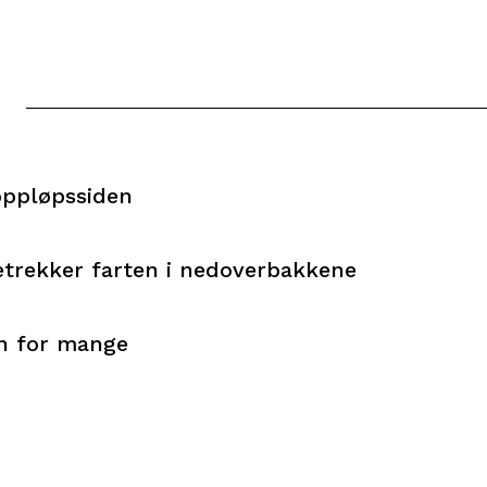
oppløpssiden
etrekker farten i nedoverbakkene
en for mange