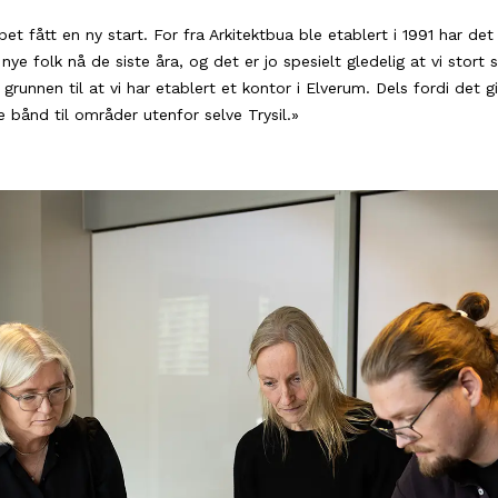
 fått en ny start. For fra Arkitektbua ble etablert i 1991 har det
ye folk nå de siste åra, og det er jo spesielt gledelig at vi stort se
v grunnen til at vi har etablert et kontor i Elverum. Dels fordi det g
e bånd til områder utenfor selve Trysil.»