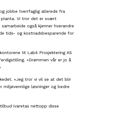
g jobbe tverrfaglig allerede fra
 planta. Vi tror det er svært
al samarbeide også kjenner hverandre
både tids- og kostnadsbesparende for
 kontorene til Lab4 Prosjektering AS
rdigstilling. «Drømmen vår er jo å
»
det. «Jeg tror vi vil se at det blir
r miljøvennlige løsninger og bedre
tilbud ivaretas nettopp disse